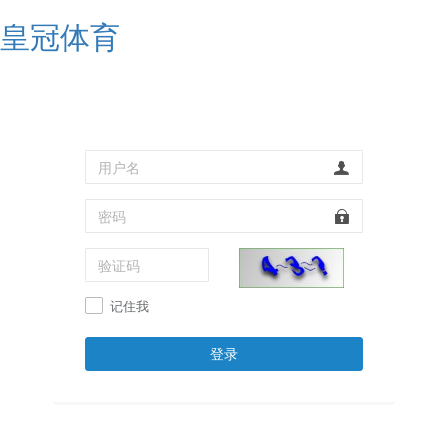
皇冠体育
记住我
登录