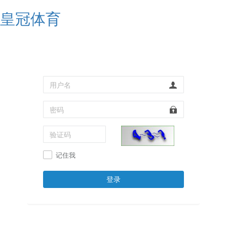
皇冠体育
记住我
登录